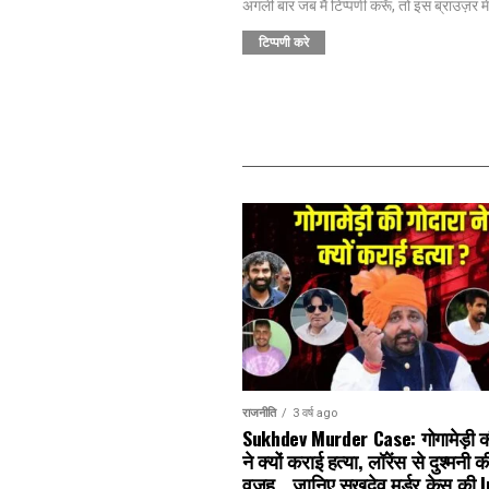
अगली बार जब मैं टिप्पणी करूँ, तो इस ब्राउज़र म
राजनीति
3 वर्ष ago
Sukhdev Murder Case: गोगामेड़ी क
ने क्यों कराई हत्या, लॉरेंस से दुश्मनी 
वजह… जानिए सुखदेव मर्डर केस की I