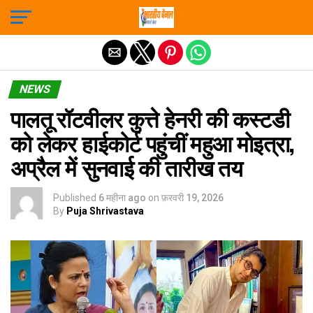
Exit mobile version
NEWS
पालतू रॉटवीलर कुत्ते हेनरी की कस्टडी
को लेकर हाईकोर्ट पहुंचीं महुआ मोइत्रा,
अप्रैल में सुनवाई की तारीख तय
Published
6 महीना ago
on
फ़रवरी 19, 2026
By
Puja Shrivastava