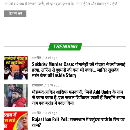
अगली बार जब मैं टिप्पणी करूँ, तो इस ब्राउज़र में मेरा नाम, ईमेल और वेबसाइट सहेजें।
TRENDING
राजनीति
3 वर्ष ago
Sukhdev Murder Case: गोगामेड़ी की गोदारा ने क्यों कराई
हत्या, लॉरेंस से दुश्मनी की क्या थी वजह… जानिए सुखदेव
मर्डर केस की Inside Story
टेक्नोलॉजी
3 वर्ष ago
मोहम्मद आदिल आसिफ मलकानी, जिन्हें Adil Qadri के नाम
से जाना जाता है, एक सफल डिजिटल उद्यमी हैं जिन्होंने अपना
नाम एक ब्रांड में बदल दिया
राजनीति
3 वर्ष ago
Rajasthan Exit Poll: राजस्थान में वसुंधरा राजे के सिर पर
ताज?