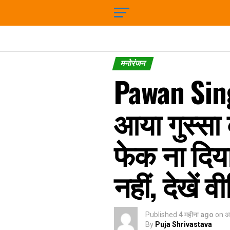
मनोरंजन
Pawan Sing
आया गुस्सा
फेक ना दिय
नहीं, देखें व
Published
4 महीना ago
on
अ
By
Puja Shrivastava