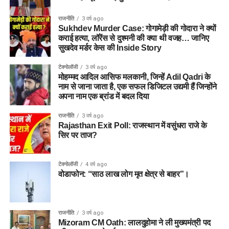
राजनीति
3 वर्ष ago
Sukhdev Murder Case: गोगामेड़ी की गोदारा ने क्यों
कराई हत्या, लॉरेंस से दुश्मनी की क्या थी वजह… जानिए
सुखदेव मर्डर केस की Inside Story
टेक्नोलॉजी
3 वर्ष ago
मोहम्मद आदिल आसिफ मलकानी, जिन्हें Adil Qadri के
नाम से जाना जाता है, एक सफल डिजिटल उद्यमी हैं जिन्होंने
अपना नाम एक ब्रांड में बदल दिया
राजनीति
3 वर्ष ago
Rajasthan Exit Poll: राजस्थान में वसुंधरा राजे के
सिर पर ताज?
टेक्नोलॉजी
4 वर्ष ago
वोडाफोन: “साठ लाख लोग मृत क्षेत्र से बाहर”।
राजनीति
3 वर्ष ago
Mizoram CM Oath: लालदुहोमा ने ली मुख्यमंत्री पद