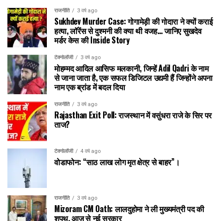
राजनीति
3 वर्ष ago
Sukhdev Murder Case: गोगामेड़ी की गोदारा ने क्यों कराई
हत्या, लॉरेंस से दुश्मनी की क्या थी वजह… जानिए सुखदेव
मर्डर केस की Inside Story
टेक्नोलॉजी
3 वर्ष ago
मोहम्मद आदिल आसिफ मलकानी, जिन्हें Adil Qadri के नाम
से जाना जाता है, एक सफल डिजिटल उद्यमी हैं जिन्होंने अपना
नाम एक ब्रांड में बदल दिया
राजनीति
3 वर्ष ago
Rajasthan Exit Poll: राजस्थान में वसुंधरा राजे के सिर पर
ताज?
टेक्नोलॉजी
4 वर्ष ago
वोडाफोन: “साठ लाख लोग मृत क्षेत्र से बाहर”।
राजनीति
3 वर्ष ago
Mizoram CM Oath: लालदुहोमा ने ली मुख्यमंत्री पद की
शपथ, आज से नई सरकार