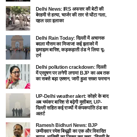
Delhi News: IRS अफसर की बेटी की
बेरहमी से हत्या, चार्जर की तार से घोंटा गला,
दहल उठा इलाका
Delhi Rain Today: दिल्ली में अचानक
बदला मौसम का मिजाज! कई इलाको में
झमाझम बारिश, कड़कड़ाती ठंड ने लिया यू-
टर्न
Delhi pollution crackdown: दिल्ली
में प्रदुषण पर लगेगी लगाम! BJP का अब तक
का सबसे बड़ा एक्शन, जारी हुआ सख्त फरमान
UP-Delhi weather alert: कोहरे के बाद
अब भयंकर बारिश से बढ़ेगी मुसीबत, UP-
दिल्ली सहित कई राज्यों में कंपकपांति ठंड का
अलर्ट
Ramesh Bidhuri News: BJP
उम्मीदवार रमेश बिधूड़ी का एक और विवादित
बयान, आतिशी का जिक्र कर कहा- ‘हिरणी के