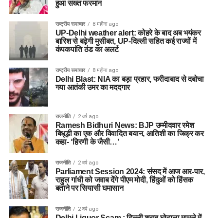
हुआ सख्त फरमान
राष्ट्रीय समाचार
8 महीना ago
UP-Delhi weather alert: कोहरे के बाद अब भयंकर
बारिश से बढ़ेगी मुसीबत, UP-दिल्ली सहित कई राज्यों में
कंपकपांति ठंड का अलर्ट
राष्ट्रीय समाचार
8 महीना ago
Delhi Blast: NIA का बड़ा प्रहार, फरीदाबाद से दबोचा
गया आतंकी उमर का मददगार
राजनीति
2 वर्ष ago
Ramesh Bidhuri News: BJP उम्मीदवार रमेश
बिधूड़ी का एक और विवादित बयान, आतिशी का जिक्र कर
कहा- ‘हिरणी के जैसी…’
राजनीति
2 वर्ष ago
Parliament Session 2024: संसद में आज आर-पार,
राहुल गांधी को जवाब देंगे पीएम मोदी, हिंदुओं को हिंसक
बताने पर सियासी घमासान
राजनीति
2 वर्ष ago
Delhi Liquor Scam : दिल्ली ​शराब घोटाला मामले में