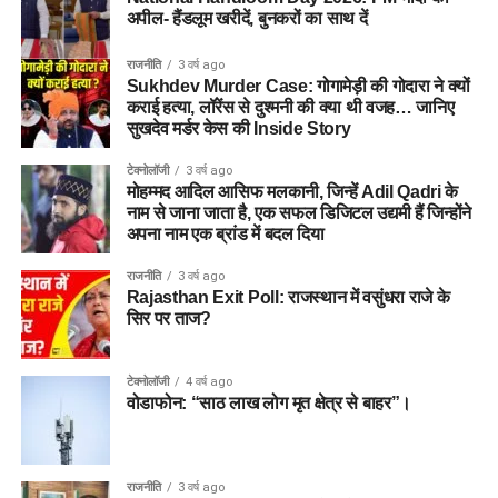
अपील- हैंडलूम खरीदें, बुनकरों का साथ दें
राजनीति
3 वर्ष ago
Sukhdev Murder Case: गोगामेड़ी की गोदारा ने क्यों
कराई हत्या, लॉरेंस से दुश्मनी की क्या थी वजह… जानिए
सुखदेव मर्डर केस की Inside Story
टेक्नोलॉजी
3 वर्ष ago
मोहम्मद आदिल आसिफ मलकानी, जिन्हें Adil Qadri के
नाम से जाना जाता है, एक सफल डिजिटल उद्यमी हैं जिन्होंने
अपना नाम एक ब्रांड में बदल दिया
राजनीति
3 वर्ष ago
Rajasthan Exit Poll: राजस्थान में वसुंधरा राजे के
सिर पर ताज?
टेक्नोलॉजी
4 वर्ष ago
वोडाफोन: “साठ लाख लोग मृत क्षेत्र से बाहर”।
राजनीति
3 वर्ष ago