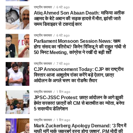
राष्ट्रीय समाचार
6 घंटे ago
Atiq Ahmed Son Abaan Death: माफिया अतीक
अहमद के बेटे अबान की सड़क हादसे में मौत, झांसी जाते
समय डिवाइडर से टकराई कार
राष्ट्रीय समाचार
6 घंटे ago
Parliament Monsoon Session News: खत्म
होगा संसद का गतिरोध? किरेन रिजिजू ने की राहुल गांधी से
50 मिनट Meeting, कांग्रेस ने रखीं दो बड़ी शर्तें
राष्ट्रीय समाचार
7 घंटे ago
CJP Announcement Today: CJP का राष्ट्रीय
विस्तार आज! आशुतोष रांका करेंगे बड़े ऐलान, छात्र
आंदोलन के अगले चरण का रोडमैप तैयार
राष्ट्रीय समाचार
1 दिन ago
JPSC-JSSC Protest: छात्र आंदोलन के आगे झुकी
हेमंत सरकार! छात्रों को CM से बातचीत का न्योता, बनेगा
5 सदस्यीय डेलिगेशन
राष्ट्रीय समाचार
1 दिन ago
Mark Zuckerberg Apology Demand: ‘3 दिन में
माफी मांगें मार्क जुकरबर्ग वरना होगा एक्शन’, PM मोदी की