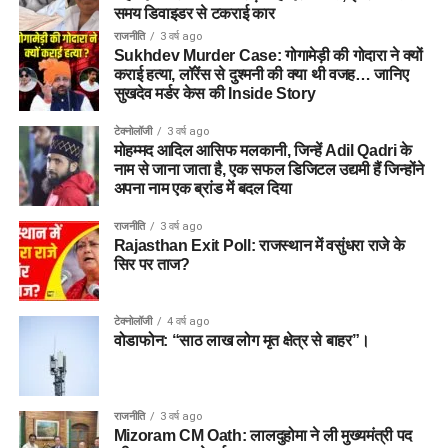
समय डिवाइडर से टकराई कार
राजनीति
3 वर्ष ago
Sukhdev Murder Case: गोगामेड़ी की गोदारा ने क्यों
कराई हत्या, लॉरेंस से दुश्मनी की क्या थी वजह… जानिए
सुखदेव मर्डर केस की Inside Story
टेक्नोलॉजी
3 वर्ष ago
मोहम्मद आदिल आसिफ मलकानी, जिन्हें Adil Qadri के
नाम से जाना जाता है, एक सफल डिजिटल उद्यमी हैं जिन्होंने
अपना नाम एक ब्रांड में बदल दिया
राजनीति
3 वर्ष ago
Rajasthan Exit Poll: राजस्थान में वसुंधरा राजे के
सिर पर ताज?
टेक्नोलॉजी
4 वर्ष ago
वोडाफोन: “साठ लाख लोग मृत क्षेत्र से बाहर”।
राजनीति
3 वर्ष ago
Mizoram CM Oath: लालदुहोमा ने ली मुख्यमंत्री पद