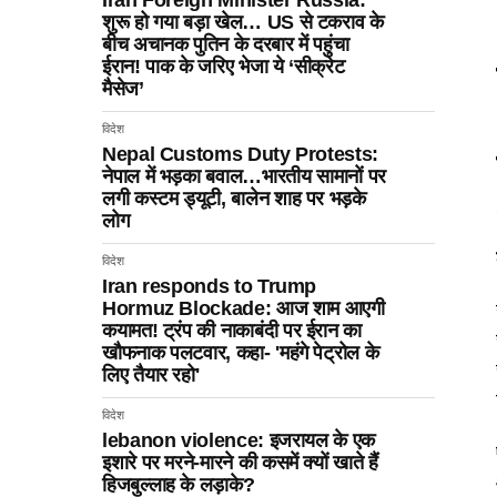
Iran Foreign Minister Russia:
शुरू हो गया बड़ा खेल… US से टकराव के
बीच अचानक पुतिन के दरबार में पहुंचा
ईरान! पाक के जरिए भेजा ये ‘सीक्रेट
मैसेज’
विदेश
Nepal Customs Duty Protests:
नेपाल में भड़का बवाल…भारतीय सामानों पर
लगी कस्टम ड्यूटी, बालेन शाह पर भड़के
लोग
विदेश
Iran responds to Trump
Hormuz Blockade: आज शाम आएगी
कयामत! ट्रंप की नाकाबंदी पर ईरान का
खौफनाक पलटवार, कहा- 'महंगे पेट्रोल के
लिए तैयार रहो'
विदेश
lebanon violence: इजरायल के एक
इशारे पर मरने-मारने की कसमें क्यों खाते हैं
हिजबुल्लाह के लड़ाके?