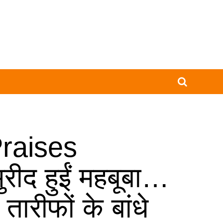
raises
रीद हुईं महबूबा…
तारीफों के बांधे